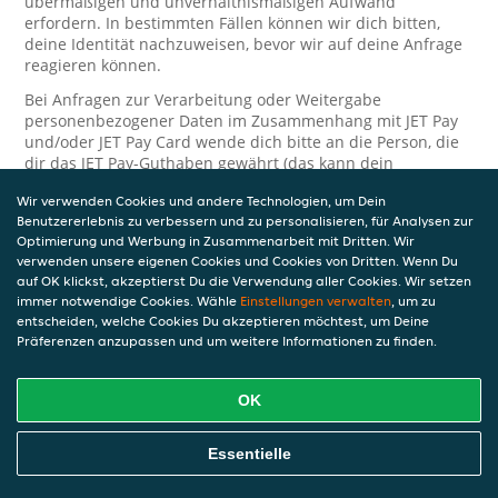
übermäßigen und unverhältnismäßigen Aufwand
erfordern. In bestimmten Fällen können wir dich bitten,
deine Identität nachzuweisen, bevor wir auf deine Anfrage
reagieren können.
Bei Anfragen zur Verarbeitung oder Weitergabe
personenbezogener Daten im Zusammenhang mit JET Pay
und/oder JET Pay Card wende dich bitte an die Person, die
dir das JET Pay-Guthaben gewährt (das kann dein
Arbeitgeber, Geschäftspartner usw. sein). Dies ist
Wir verwenden Cookies und andere Technologien, um Dein
erforderlich, da JET und die Person, die dir das Guthaben
Benutzererlebnis zu verbessern und zu personalisieren, für Analysen zur
gewährt, eine separate Verantwortung für die Verarbeitung
Optimierung und Werbung in Zusammenarbeit mit Dritten. Wir
und den Schutz deiner personenbezogenen Daten haben.
verwenden unsere eigenen Cookies und Cookies von Dritten. Wenn Du
Solltest du weitere Fragen oder Beschwerden in Bezug auf
auf OK klickst, akzeptierst Du die Verwendung aller Cookies. Wir setzen
immer notwendige Cookies. Wähle
die Verarbeitung deiner personenbezogenen Daten haben,
Einstellungen verwalten
, um zu
entscheiden, welche Cookies Du akzeptieren möchtest, um Deine
kontaktieren wir dich gerne. Wir würden uns auch über
Präferenzen anzupassen und um weitere Informationen zu finden.
Tipps oder Vorschläge zur Verbesserung unserer Erklärung
freuen.
OK
Sicherheit
JET nimmt den Schutz personenbezogener Daten sehr ernst
Essentielle
und daher ergreifen wir angemessene Maßnahmen, um
deine personenbezogenen Daten vor Missbrauch, Verlust,